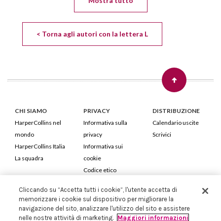
Mostra tutto
< Torna agli autori con la lettera L
CHI SIAMO
PRIVACY
DISTRIBUZIONE
HarperCollins nel
Informativa sulla
Calendario uscite
mondo
privacy
Scrivici
HarperCollins Italia
Informativa sui
La squadra
cookie
Codice etico
Cliccando su “Accetta tutti i cookie”, l'utente accetta di
HarperCollins Italia S.p.A. Viale Monte Nero, 84 - 20135 Milano
memorizzare i cookie sul dispositivo per migliorare la
Cod. Fiscale e P.IVA 05946780151 - Capitale Sociale 258.250 €
navigazione del sito, analizzare l'utilizzo del sito e assistere
Iscritta in Milano al Registro delle imprese nr.198004 e REA nr.1051898
nelle nostre attività di marketing.
Maggiori informazioni