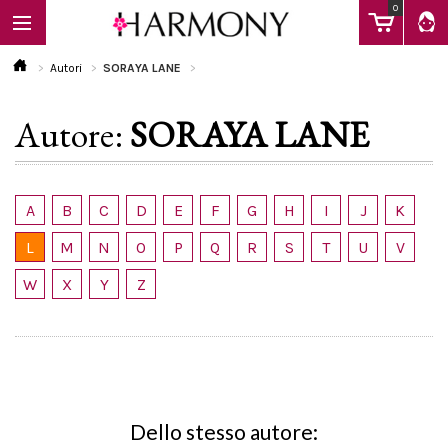
0
Autori
SORAYA LANE
Autore:
SORAYA LANE
EBOOK
LIBRI
A
B
C
D
E
F
G
H
I
J
K
L
M
N
O
P
Q
R
S
T
U
V
Calendario
W
X
Y
Z
FAQ
Dello stesso autore: