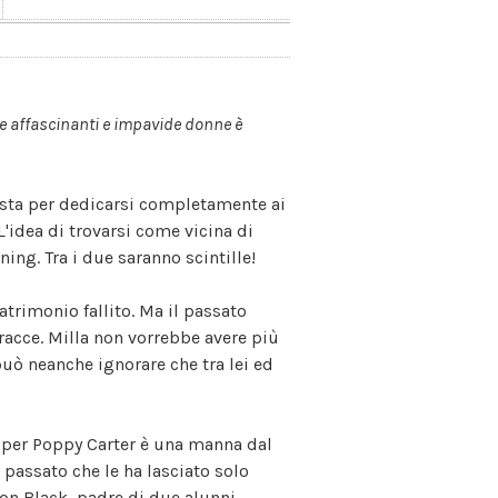
re affascinanti e impavide donne è
ista per dedicarsi completamente ai
 L'idea di trovarsi come vicina di
ing. Tra i due saranno scintille!
matrimonio fallito. Ma il passato
tracce. Milla non vorrebbe avere più
uò neanche ignorare che tra lei ed
o per Poppy Carter è una manna dal
 passato che le ha lasciato solo
son Black, padre di due alunni.