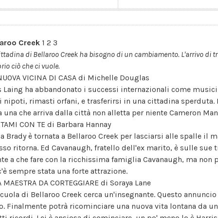
laroo Creek
1 2 3
ittadina di Bellaroo Creek ha bisogno di un cambiamento. L'arrivo di t
rio ciò che ci vuole.
NUOVA VICINA DI CASA di Michelle Douglas
s Laing ha abbandonato i successi internazionali come music
 nipoti, rimasti orfani, e trasferirsi in una cittadina sperduta.
a una che arriva dalla città non alletta per niente Cameron Mann
TAMI CON TE di Barbara Hannay
a Brady è tornata a Bellaroo Creek per lasciarsi alle spalle il 
sso ritorna. Ed Cavanaugh, fratello dell'ex marito, è sulle sue 
nte a che fare con la ricchissima famiglia Cavanaugh, ma non p
c'è sempre stata una forte attrazione.
 MAESTRA DA CORTEGGIARE di Soraya Lane
scuola di Bellaroo Creek cerca un'insegnante. Questo annunci
lo. Finalmente potrà ricominciare una nuova vita lontana da un
tti ricordi. Lei è ansiosa di cominciare, un po' meno lo è Harri