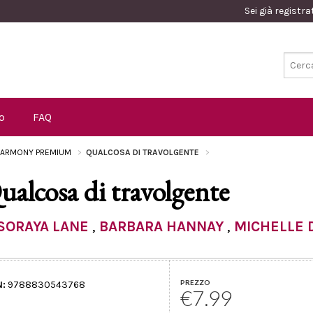
Sei già registr
o
FAQ
ARMONY PREMIUM
QUALCOSA DI TRAVOLGENTE
ualcosa di travolgente
SORAYA LANE
,
BARBARA HANNAY
,
MICHELLE 
PREZZO
N:
9788830543768
€7.99