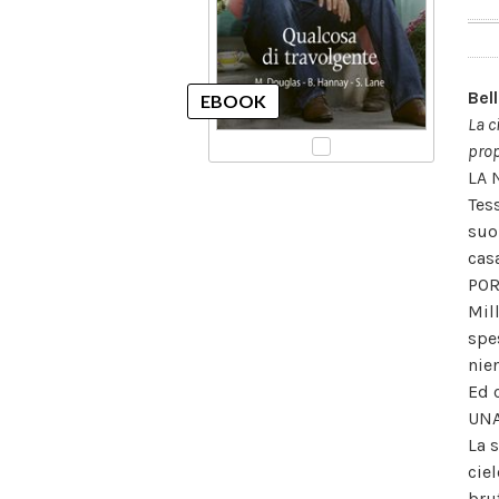
Bel
La c
prop
LA 
Tes
suoi
cas
POR
Mill
spe
nie
Ed 
UNA
La 
cie
bru