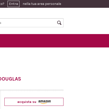
ato?
Entra
nella tua area personale
DOUGLAS
acquista su