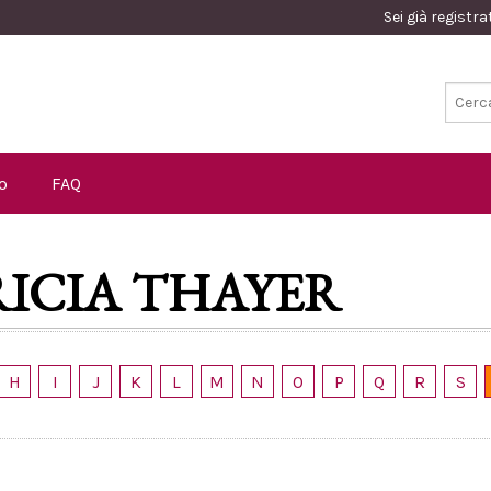
Sei già registr
o
FAQ
RICIA THAYER
H
I
J
K
L
M
N
O
P
Q
R
S