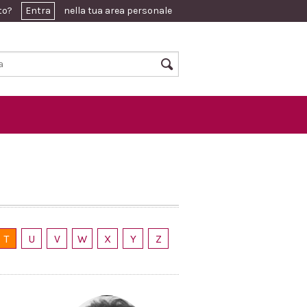
ato?
Entra
nella tua area personale
T
U
V
W
X
Y
Z