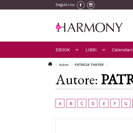
Seguici su
EBOOK
LIBRI
Calendari
Autori
PATRICIA THAYER
Autore:
PAT
A
B
C
D
E
F
G