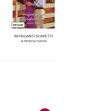
Next
EBOOK
EBOOK
INTRIGANTI SOSPETTI
ROMANTICO RIBELL
di PATRICIA THAYER
di CARA COLTER, PATRICIA THA
JACKIE BRAUN