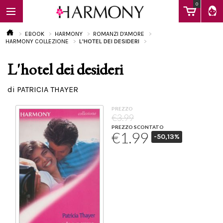
0
EBOOK
HARMONY
ROMANZI D'AMORE
HARMONY COLLEZIONE
L'HOTEL DEI DESIDERI
L'hotel dei desideri
EBOOK
di PATRICIA THAYER
LIBRI
PREZZO
€3.99
PREZZO SCONTATO
€1.99
-50,13%
Calendario
FAQ