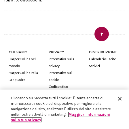
ISBN:
9788858961117
CHI SIAMO
PRIVACY
DISTRIBUZIONE
HarperCollins nel
Informativa sulla
Calendario uscite
mondo
privacy
Scrivici
HarperCollins Italia
Informativa sui
La squadra
cookie
Codice etico
Cliccando su “Accetta tutti i cookie”, l'utente accetta di
HarperCollins Italia S.p.A. Viale Monte Nero, 84 - 20135 Milano
memorizzare i cookie sul dispositivo per migliorare la
Cod. Fiscale e P.IVA 05946780151 - Capitale Sociale 258.250 €
navigazione del sito, analizzare l'utilizzo del sito e assistere
Iscritta in Milano al Registro delle imprese nr.198004 e REA nr.1051898
nelle nostre attività di marketing.
Maggiori informazioni
sulla tua privacy