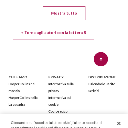
Mostra tutto
< Torna agli autori con la lettera S
CHI SIAMO
PRIVACY
DISTRIBUZIONE
HarperCollins nel
Informativa sulla
Calendario uscite
mondo
privacy
Scrivici
HarperCollins Italia
Informativa sui
La squadra
cookie
Codice etico
Cliccando su “Accetta tutti i cookie”, l'utente accetta di
HarperCollins Italia S.p.A. Viale Monte Nero, 84 - 20135 Milano