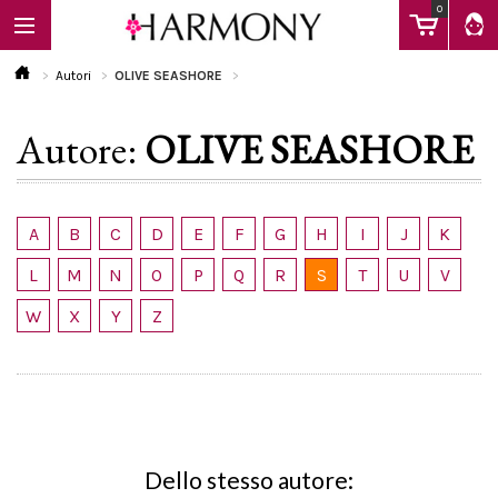
0
Autori
OLIVE SEASHORE
Autore:
OLIVE SEASHORE
EBOOK
LIBRI
A
B
C
D
E
F
G
H
I
J
K
L
M
N
O
P
Q
R
S
T
U
V
Calendario
W
X
Y
Z
FAQ
Dello stesso autore: