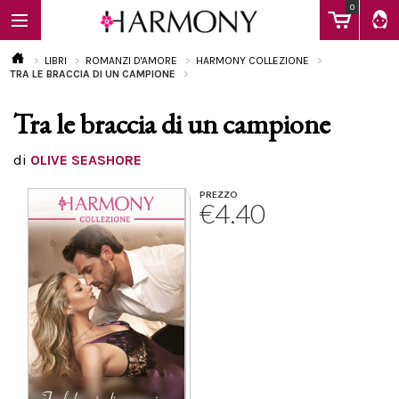
0
LIBRI
ROMANZI D'AMORE
HARMONY COLLEZIONE
TRA LE BRACCIA DI UN CAMPIONE
Tra le braccia di un campione
EBOOK
di
OLIVE SEASHORE
LIBRI
PREZZO
€4.40
Calendario
FAQ