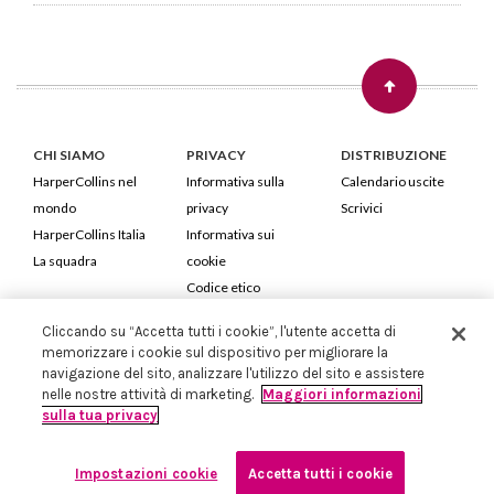
CHI SIAMO
PRIVACY
DISTRIBUZIONE
HarperCollins nel
Informativa sulla
Calendario uscite
mondo
privacy
Scrivici
HarperCollins Italia
Informativa sui
La squadra
cookie
Codice etico
Cliccando su “Accetta tutti i cookie”, l'utente accetta di
HarperCollins Italia S.p.A. Viale Monte Nero, 84 - 20135 Milano
memorizzare i cookie sul dispositivo per migliorare la
Cod. Fiscale e P.IVA 05946780151 - Capitale Sociale 258.250 €
navigazione del sito, analizzare l'utilizzo del sito e assistere
Iscritta in Milano al Registro delle imprese nr.198004 e REA nr.1051898
nelle nostre attività di marketing.
Maggiori informazioni
sulla tua privacy
Impostazioni cookie
Accetta tutti i cookie