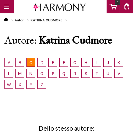
0
Autori
KATRINA CUDMORE
Autore:
Katrina Cudmore
EBOOK
LIBRI
A
B
C
D
E
F
G
H
I
J
K
L
M
N
O
P
Q
R
S
T
U
V
Calendario
W
X
Y
Z
FAQ
Dello stesso autore: