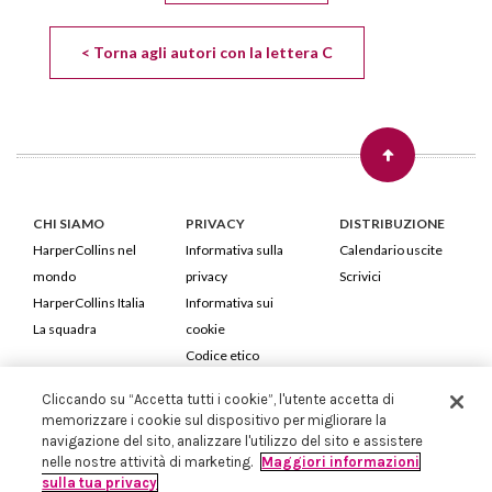
< Torna agli autori con la lettera C
CHI SIAMO
PRIVACY
DISTRIBUZIONE
HarperCollins nel
Informativa sulla
Calendario uscite
mondo
privacy
Scrivici
HarperCollins Italia
Informativa sui
La squadra
cookie
Codice etico
Cliccando su “Accetta tutti i cookie”, l'utente accetta di
HarperCollins Italia S.p.A. Viale Monte Nero, 84 - 20135 Milano
memorizzare i cookie sul dispositivo per migliorare la
Cod. Fiscale e P.IVA 05946780151 - Capitale Sociale 258.250 €
navigazione del sito, analizzare l'utilizzo del sito e assistere
Iscritta in Milano al Registro delle imprese nr.198004 e REA nr.1051898
nelle nostre attività di marketing.
Maggiori informazioni
sulla tua privacy