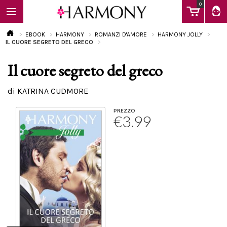
0
EBOOK
HARMONY
ROMANZI D'AMORE
HARMONY JOLLY
IL CUORE SEGRETO DEL GRECO
Il cuore segreto del greco
EBOOK
di KATRINA CUDMORE
LIBRI
PREZZO
€3.99
Calendario
FAQ