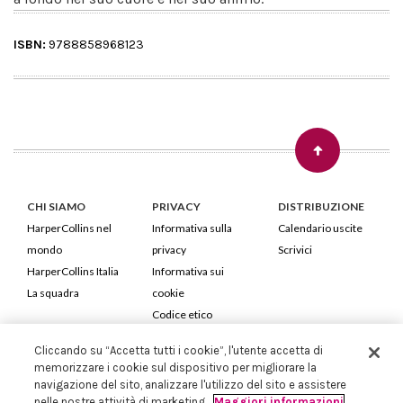
ISBN:
9788858968123
CHI SIAMO
PRIVACY
DISTRIBUZIONE
HarperCollins nel
Informativa sulla
Calendario uscite
mondo
privacy
Scrivici
HarperCollins Italia
Informativa sui
La squadra
cookie
Codice etico
Cliccando su “Accetta tutti i cookie”, l'utente accetta di
HarperCollins Italia S.p.A. Viale Monte Nero, 84 - 20135 Milano
memorizzare i cookie sul dispositivo per migliorare la
Cod. Fiscale e P.IVA 05946780151 - Capitale Sociale 258.250 €
navigazione del sito, analizzare l'utilizzo del sito e assistere
Iscritta in Milano al Registro delle imprese nr.198004 e REA nr.1051898
nelle nostre attività di marketing.
Maggiori informazioni