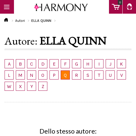
0
Autori
ELLA QUINN
Autore:
ELLA QUINN
EBOOK
LIBRI
A
B
C
D
E
F
G
H
I
J
K
L
M
N
O
P
Q
R
S
T
U
V
Calendario
W
X
Y
Z
FAQ
Dello stesso autore: