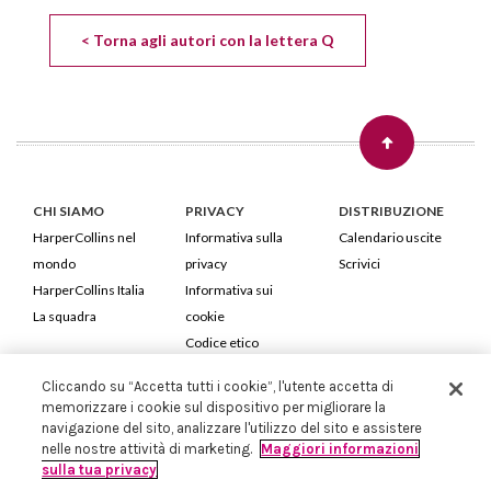
< Torna agli autori con la lettera Q
CHI SIAMO
PRIVACY
DISTRIBUZIONE
HarperCollins nel
Informativa sulla
Calendario uscite
mondo
privacy
Scrivici
HarperCollins Italia
Informativa sui
La squadra
cookie
Codice etico
Cliccando su “Accetta tutti i cookie”, l'utente accetta di
HarperCollins Italia S.p.A. Viale Monte Nero, 84 - 20135 Milano
memorizzare i cookie sul dispositivo per migliorare la
Cod. Fiscale e P.IVA 05946780151 - Capitale Sociale 258.250 €
navigazione del sito, analizzare l'utilizzo del sito e assistere
Iscritta in Milano al Registro delle imprese nr.198004 e REA nr.1051898
nelle nostre attività di marketing.
Maggiori informazioni
sulla tua privacy