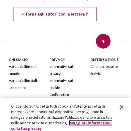
< Torna agli autori con la lettera P
CHI SIAMO
PRIVACY
DISTRIBUZIONE
HarperCollins nel
Informativa sulla
Calendario uscite
mondo
privacy
Scrivici
HarperCollins Italia
Informativa sui
La squadra
cookie
Codice etico
Cliccando su “Accetta tutti i cookie”, l'utente accetta di
HarperCollins Italia S.p.A. Viale Monte Nero, 84 - 20135 Milano
memorizzare i cookie sul dispositivo per migliorare la
Cod. Fiscale e P.IVA 05946780151 - Capitale Sociale 258.250 €
navigazione del sito, analizzare l'utilizzo del sito e assistere
Iscritta in Milano al Registro delle imprese nr.198004 e REA nr.1051898
nelle nostre attività di marketing.
Maggiori informazioni
sulla tua privacy