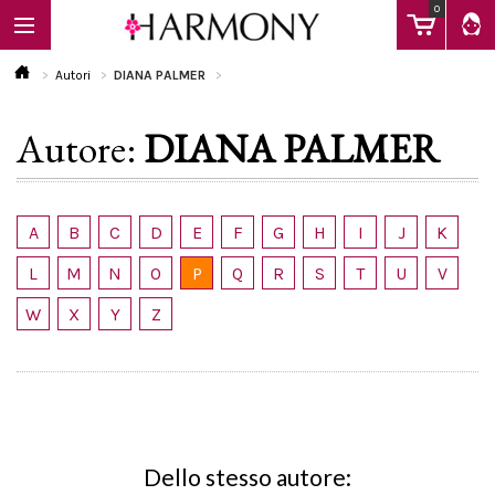
0
Autori
DIANA PALMER
Autore:
DIANA PALMER
EBOOK
LIBRI
A
B
C
D
E
F
G
H
I
J
K
L
M
N
O
P
Q
R
S
T
U
V
Calendario
W
X
Y
Z
FAQ
Dello stesso autore: