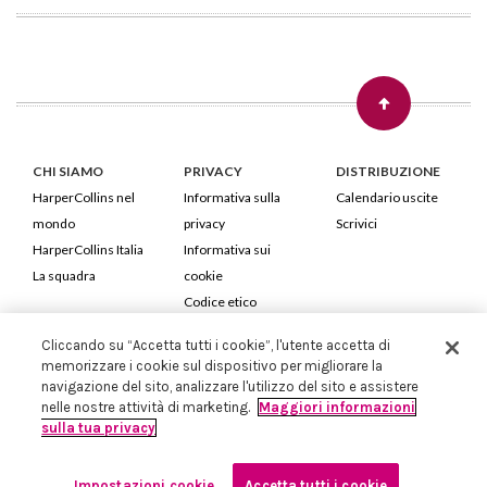
CHI SIAMO
PRIVACY
DISTRIBUZIONE
HarperCollins nel
Informativa sulla
Calendario uscite
mondo
privacy
Scrivici
HarperCollins Italia
Informativa sui
La squadra
cookie
Codice etico
Cliccando su “Accetta tutti i cookie”, l'utente accetta di
HarperCollins Italia S.p.A. Viale Monte Nero, 84 - 20135 Milano
memorizzare i cookie sul dispositivo per migliorare la
Cod. Fiscale e P.IVA 05946780151 - Capitale Sociale 258.250 €
navigazione del sito, analizzare l'utilizzo del sito e assistere
Iscritta in Milano al Registro delle imprese nr.198004 e REA nr.1051898
nelle nostre attività di marketing.
Maggiori informazioni
sulla tua privacy
Impostazioni cookie
Accetta tutti i cookie