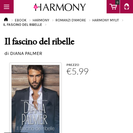
0
EBOOK
HARMONY
ROMANZI D'AMORE
HARMONY MYLIT
IL FASCINO DEL RIBELLE
Il fascino del ribelle
EBOOK
di DIANA PALMER
LIBRI
PREZZO
€5.99
Calendario
FAQ