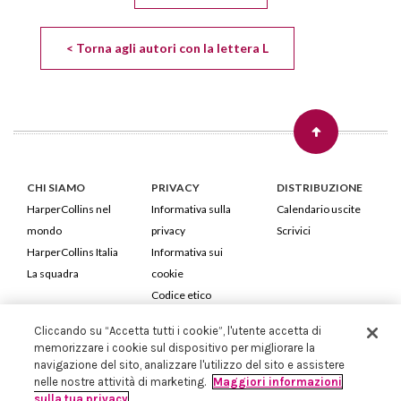
< Torna agli autori con la lettera L
CHI SIAMO
PRIVACY
DISTRIBUZIONE
HarperCollins nel
Informativa sulla
Calendario uscite
mondo
privacy
Scrivici
HarperCollins Italia
Informativa sui
La squadra
cookie
Codice etico
Cliccando su “Accetta tutti i cookie”, l'utente accetta di
HarperCollins Italia S.p.A. Viale Monte Nero, 84 - 20135 Milano
memorizzare i cookie sul dispositivo per migliorare la
Cod. Fiscale e P.IVA 05946780151 - Capitale Sociale 258.250 €
navigazione del sito, analizzare l'utilizzo del sito e assistere
Iscritta in Milano al Registro delle imprese nr.198004 e REA nr.1051898
nelle nostre attività di marketing.
Maggiori informazioni
sulla tua privacy