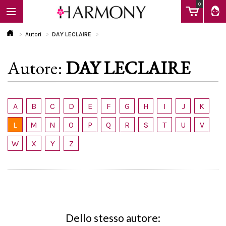
0
Autori
DAY LECLAIRE
Autore:
DAY LECLAIRE
EBOOK
LIBRI
A
B
C
D
E
F
G
H
I
J
K
L
M
N
O
P
Q
R
S
T
U
V
Calendario
W
X
Y
Z
FAQ
Dello stesso autore: