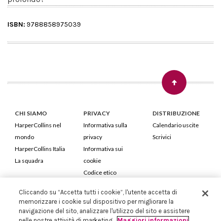
ISBN:
9788858975039
CHI SIAMO
PRIVACY
DISTRIBUZIONE
HarperCollins nel
Informativa sulla
Calendario uscite
mondo
privacy
Scrivici
HarperCollins Italia
Informativa sui
La squadra
cookie
Codice etico
Cliccando su “Accetta tutti i cookie”, l'utente accetta di
HarperCollins Italia S.p.A. Viale Monte Nero, 84 - 20135 Milano
memorizzare i cookie sul dispositivo per migliorare la
Cod. Fiscale e P.IVA 05946780151 - Capitale Sociale 258.250 €
navigazione del sito, analizzare l'utilizzo del sito e assistere
Iscritta in Milano al Registro delle imprese nr.198004 e REA nr.1051898
nelle nostre attività di marketing.
Maggiori informazioni