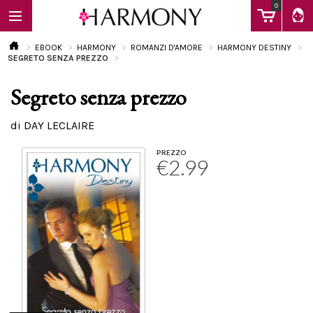
0
EBOOK
HARMONY
ROMANZI D'AMORE
HARMONY DESTINY
SEGRETO SENZA PREZZO
Segreto senza prezzo
EBOOK
di DAY LECLAIRE
LIBRI
PREZZO
€2.99
Calendario
FAQ