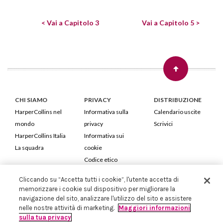
< Vai a Capitolo 3
Vai a Capitolo 5 >
CHI SIAMO
PRIVACY
DISTRIBUZIONE
HarperCollins nel
Informativa sulla
Calendario uscite
mondo
privacy
Scrivici
HarperCollins Italia
Informativa sui
La squadra
cookie
Codice etico
Cliccando su “Accetta tutti i cookie”, l'utente accetta di
HarperCollins Italia S.p.A. Viale Monte Nero, 84 - 20135 Milano
memorizzare i cookie sul dispositivo per migliorare la
Cod. Fiscale e P.IVA 05946780151 - Capitale Sociale 258.250 €
navigazione del sito, analizzare l'utilizzo del sito e assistere
Iscritta in Milano al Registro delle imprese nr.198004 e REA nr.1051898
nelle nostre attività di marketing.
Maggiori informazioni
sulla tua privacy