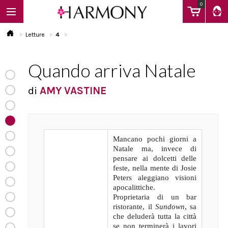
0
Letture
4
Quando arriva Natale
EBOOK
di
AMY VASTINE
LIBRI
Mancano pochi giorni a
Calendario
Natale ma, invece di
pensare ai dolcetti delle
feste, nella mente di Josie
FAQ
Peters aleggiano visioni
apocalittiche.
Proprietaria di un bar
ristorante, il
Sundown
, sa
che deluderà tutta la città
se non terminerà i lavori