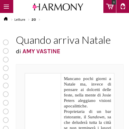
0
Letture
20
Quando arriva Natale
EBOOK
di
AMY VASTINE
LIBRI
Mancano pochi giorni a
Calendario
Natale ma, invece di
pensare ai dolcetti delle
feste, nella mente di Josie
FAQ
Peters aleggiano visioni
apocalittiche.
Proprietaria di un bar
ristorante, il
Sundown
, sa
che deluderà tutta la città
se non terminerà i lavori