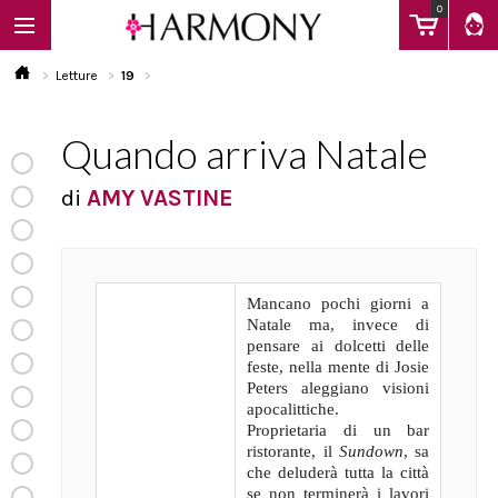
0
Letture
19
Quando arriva Natale
EBOOK
di
AMY VASTINE
LIBRI
Mancano pochi giorni a
Calendario
Natale ma, invece di
pensare ai dolcetti delle
feste, nella mente di Josie
FAQ
Peters aleggiano visioni
apocalittiche.
Proprietaria di un bar
ristorante, il
Sundown
, sa
che deluderà tutta la città
se non terminerà i lavori