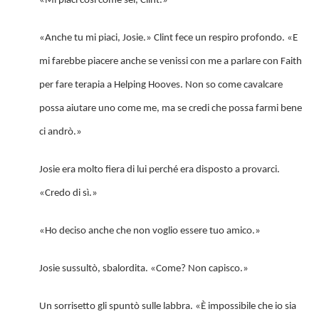
«Mi piaci così come sei, Clint.»
«Anche tu mi piaci, Josie.» Clint fece un respiro profondo. «E
mi farebbe piacere anche se venissi con me a parlare con Faith
per fare terapia a Helping Hooves. Non so come cavalcare
possa aiutare uno come me, ma se credi che possa farmi bene
ci andrò.»
Josie era molto fiera di lui perché era disposto a provarci.
«Credo di sì.»
«Ho deciso anche che non voglio essere tuo amico.»
Josie sussultò, sbalordita. «Come? Non capisco.»
Un sorrisetto gli spuntò sulle labbra. «È impossibile che io sia