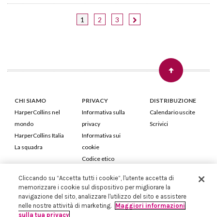
1
2
3
CHI SIAMO
PRIVACY
DISTRIBUZIONE
HarperCollins nel
Informativa sulla
Calendario uscite
mondo
privacy
Scrivici
HarperCollins Italia
Informativa sui
La squadra
cookie
Codice etico
Cliccando su “Accetta tutti i cookie”, l'utente accetta di
HarperCollins Italia S.p.A. Viale Monte Nero, 84 - 20135 Milano
memorizzare i cookie sul dispositivo per migliorare la
Cod. Fiscale e P.IVA 05946780151 - Capitale Sociale 258.250 €
navigazione del sito, analizzare l'utilizzo del sito e assistere
Iscritta in Milano al Registro delle imprese nr.198004 e REA nr.1051898
nelle nostre attività di marketing.
Maggiori informazioni
sulla tua privacy