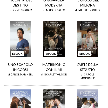
INCONTRI DEL
UNA FAVOLA
IL GIOCO DEL
DESTINO
MODERNA
MILIONA
di LYNNE GRAHAM
di MAISEY YATES
di MAUREEN CHILD
EBOOK
EBOOK
EBOOK
UNO SCAPOLO
MATRIMONIO
L'ARTE DELLA
IN CORSI
CON IL MI
SEDUZIO
di CAROL MARINELLI
di SCARLET WILSON
di CAROLE
MORTIMER