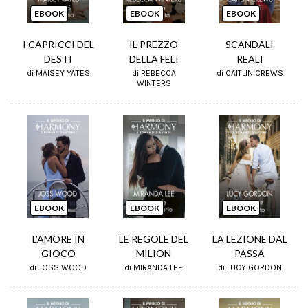
EBOOK
EBOOK
EBOOK
I CAPRICCI DEL
IL PREZZO
SCANDALI
DESTI
DELLA FELI
REALI
di MAISEY YATES
di REBECCA
di CAITLIN CREWS
WINTERS
EBOOK
EBOOK
EBOOK
L'AMORE IN
LE REGOLE DEL
LA LEZIONE DAL
GIOCO
MILION
PASSA
di JOSS WOOD
di MIRANDA LEE
di LUCY GORDON