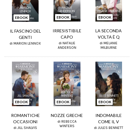
EBOOK
EBOOK
EBOOK
IRRESISTIBILE
LA SECONDA
IL FASCINO DEL
CAPO
VOLTA È Q
GENTI
di NATALIE
di MELANIE
di MARION LENNOX
ANDERSON
MILBURNE
EBOOK
EBOOK
EBOOK
ROMANTICHE
NOZZE GRECHE
INDOMABILE
OCCASIONI
COME IL V
di REBECCA
WINTERS
di JILL SHALVIS
di JULES BENNETT