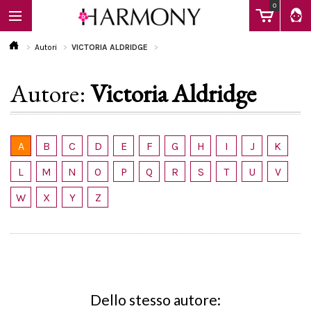
0
Autori
VICTORIA ALDRIDGE
Autore:
Victoria Aldridge
EBOOK
LIBRI
A
B
C
D
E
F
G
H
I
J
K
L
M
N
O
P
Q
R
S
T
U
V
Calendario
W
X
Y
Z
FAQ
Dello stesso autore: