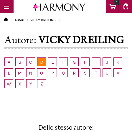
0
Autori
VICKY DREILING
Autore:
VICKY DREILING
EBOOK
LIBRI
A
B
C
D
E
F
G
H
I
J
K
L
M
N
O
P
Q
R
S
T
U
V
Calendario
W
X
Y
Z
FAQ
Dello stesso autore: