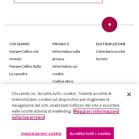
CHI SIAMO
PRIVACY
DISTRIBUZIONE
HarperCollins nel
Informativa sulla
Calendario uscite
mondo
privacy
Scrivici
HarperCollins Italia
Informativa sui
La squadra
cookie
Codice etico
Cliccando su “Accetta tutti i cookie”, l'utente accetta di
HarperCollins Italia S.p.A. Viale Monte Nero, 84 - 20135 Milano
memorizzare i cookie sul dispositivo per migliorare la
Cod. Fiscale e P.IVA 05946780151 - Capitale Sociale 258.250 €
navigazione del sito, analizzare l'utilizzo del sito e assistere
Iscritta in Milano al Registro delle imprese nr.198004 e REA nr.1051898
nelle nostre attività di marketing.
Maggiori informazioni
sulla tua privacy
Impostazioni cookie
Accetta tutti i cookie