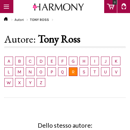
0
Autori
TONY ROSS
Autore:
Tony Ross
EBOOK
LIBRI
A
B
C
D
E
F
G
H
I
J
K
L
M
N
O
P
Q
R
S
T
U
V
Calendario
W
X
Y
Z
FAQ
Dello stesso autore: