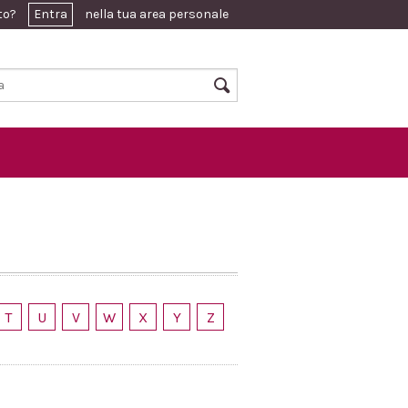
ato?
Entra
nella tua area personale
T
U
V
W
X
Y
Z