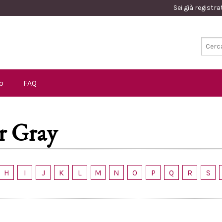
Sei già registr
o
FAQ
r Gray
H
I
J
K
L
M
N
O
P
Q
R
S