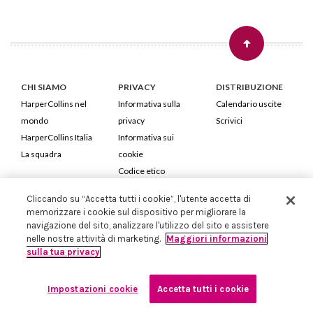
CHI SIAMO
PRIVACY
DISTRIBUZIONE
HarperCollins nel
Informativa sulla
Calendario uscite
mondo
privacy
Scrivici
HarperCollins Italia
Informativa sui
La squadra
cookie
Codice etico
Cliccando su “Accetta tutti i cookie”, l'utente accetta di
HarperCollins Italia S.p.A. Viale Monte Nero, 84 - 20135 Milano
memorizzare i cookie sul dispositivo per migliorare la
Cod. Fiscale e P.IVA 05946780151 - Capitale Sociale 258.250 €
navigazione del sito, analizzare l'utilizzo del sito e assistere
Iscritta in Milano al Registro delle imprese nr.198004 e REA nr.1051898
nelle nostre attività di marketing.
Maggiori informazioni
sulla tua privacy
Impostazioni cookie
Accetta tutti i cookie