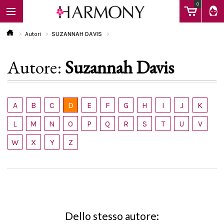
0
Autori
SUZANNAH DAVIS
Autore:
Suzannah Davis
EBOOK
LIBRI
A
B
C
D
E
F
G
H
I
J
K
L
M
N
O
P
Q
R
S
T
U
V
Calendario
W
X
Y
Z
FAQ
Dello stesso autore: