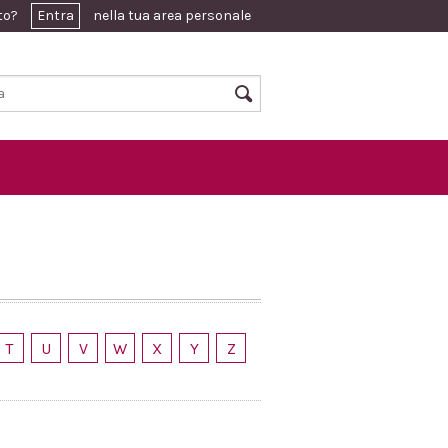
ato?
Entra
nella tua area personale
T
U
V
W
X
Y
Z