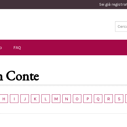
Sei già registr
o
FAQ
n Conte
H
I
J
K
L
M
N
O
P
Q
R
S