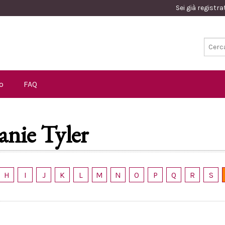
Sei già registr
o
FAQ
anie Tyler
H
I
J
K
L
M
N
O
P
Q
R
S