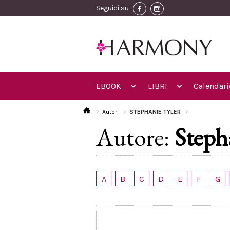
Seguici su
EBOOK
LIBRI
Calendari
Autori
STEPHANIE TYLER
Autore:
Steph
A
B
C
D
E
F
G