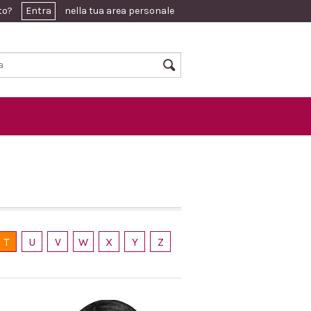
ato?
Entra
nella tua area personale
T
U
V
W
X
Y
Z