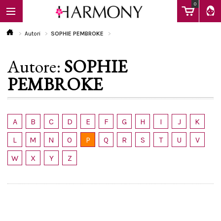
0
Autori
SOPHIE PEMBROKE
Autore:
SOPHIE
EBOOK
PEMBROKE
LIBRI
A
B
C
D
E
F
G
H
I
J
K
Calendario
L
M
N
O
P
Q
R
S
T
U
V
W
X
Y
Z
FAQ