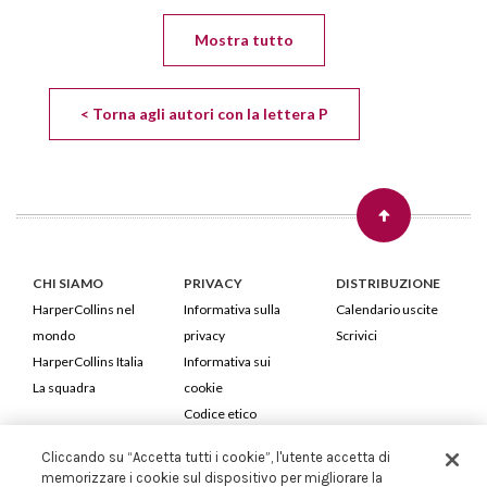
Mostra tutto
< Torna agli autori con la lettera P
CHI SIAMO
PRIVACY
DISTRIBUZIONE
HarperCollins nel
Informativa sulla
Calendario uscite
mondo
privacy
Scrivici
HarperCollins Italia
Informativa sui
La squadra
cookie
Codice etico
Cliccando su “Accetta tutti i cookie”, l'utente accetta di
HarperCollins Italia S.p.A. Viale Monte Nero, 84 - 20135 Milano
memorizzare i cookie sul dispositivo per migliorare la