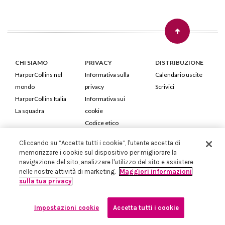
CHI SIAMO
PRIVACY
DISTRIBUZIONE
HarperCollins nel
Informativa sulla
Calendario uscite
mondo
privacy
Scrivici
HarperCollins Italia
Informativa sui
La squadra
cookie
Codice etico
Cliccando su “Accetta tutti i cookie”, l'utente accetta di
HarperCollins Italia S.p.A. Viale Monte Nero, 84 - 20135 Milano
memorizzare i cookie sul dispositivo per migliorare la
Cod. Fiscale e P.IVA 05946780151 - Capitale Sociale 258.250 €
navigazione del sito, analizzare l'utilizzo del sito e assistere
Iscritta in Milano al Registro delle imprese nr.198004 e REA nr.1051898
nelle nostre attività di marketing.
Maggiori informazioni
sulla tua privacy
Impostazioni cookie
Accetta tutti i cookie