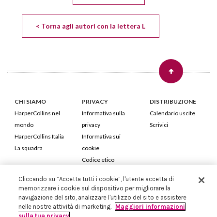
< Torna agli autori con la lettera L
CHI SIAMO
PRIVACY
DISTRIBUZIONE
HarperCollins nel
Informativa sulla
Calendario uscite
mondo
privacy
Scrivici
HarperCollins Italia
Informativa sui
La squadra
cookie
Codice etico
Cliccando su “Accetta tutti i cookie”, l'utente accetta di
HarperCollins Italia S.p.A. Viale Monte Nero, 84 - 20135 Milano
memorizzare i cookie sul dispositivo per migliorare la
Cod. Fiscale e P.IVA 05946780151 - Capitale Sociale 258.250 €
navigazione del sito, analizzare l'utilizzo del sito e assistere
Iscritta in Milano al Registro delle imprese nr.198004 e REA nr.1051898
nelle nostre attività di marketing.
Maggiori informazioni
sulla tua privacy