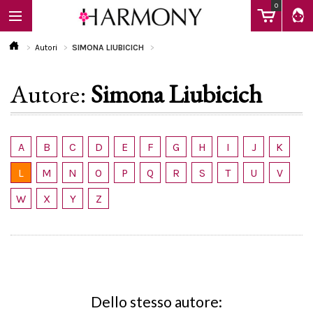
0
Autori
SIMONA LIUBICICH
Autore:
Simona Liubicich
EBOOK
LIBRI
A
B
C
D
E
F
G
H
I
J
K
L
M
N
O
P
Q
R
S
T
U
V
Calendario
W
X
Y
Z
FAQ
Dello stesso autore: