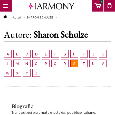
0
Autori
SHARON SCHULZE
Autore:
Sharon Schulze
EBOOK
LIBRI
A
B
C
D
E
F
G
H
I
J
K
L
M
N
O
P
Q
R
S
T
U
V
Calendario
W
X
Y
Z
FAQ
Biografia
Tra le autrici più amate e lette dal pubblico italiano.