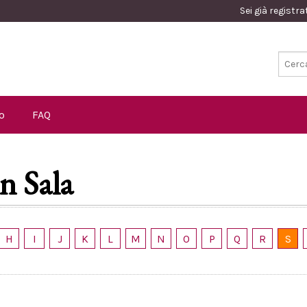
Sei già registr
o
FAQ
n Sala
H
I
J
K
L
M
N
O
P
Q
R
S