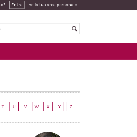
ato?
Entra
nella tua area personale
T
U
V
W
X
Y
Z