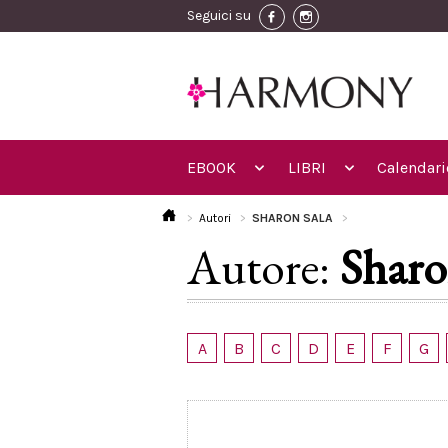
Seguici su
EBOOK
LIBRI
Calendari
Autori
SHARON SALA
Autore:
Sharo
A
B
C
D
E
F
G