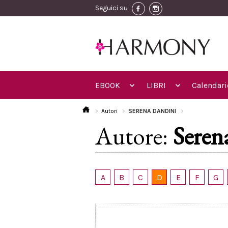
Seguici su
EBOOK
LIBRI
Calendari
Autori
SERENA DANDINI
Autore:
Seren
A
B
C
D
E
F
G