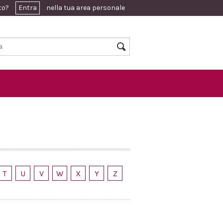
ato?
Entra
nella tua area personale
T
U
V
W
X
Y
Z