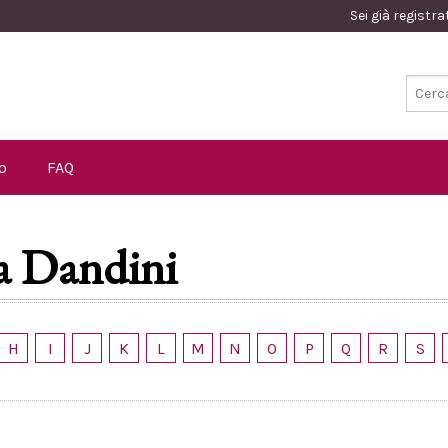
Sei già registr
o
FAQ
a Dandini
H
I
J
K
L
M
N
O
P
Q
R
S