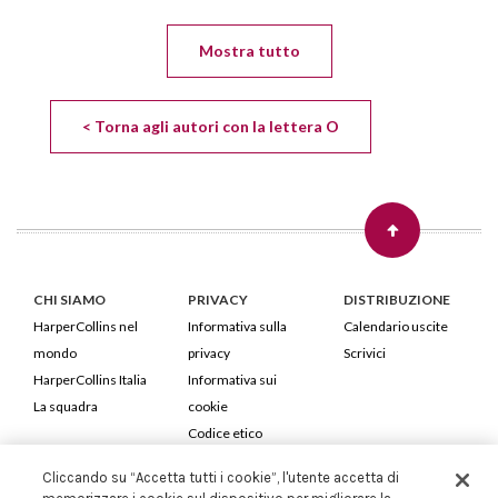
Mostra tutto
< Torna agli autori con la lettera O
CHI SIAMO
PRIVACY
DISTRIBUZIONE
HarperCollins nel
Informativa sulla
Calendario uscite
mondo
privacy
Scrivici
HarperCollins Italia
Informativa sui
La squadra
cookie
Codice etico
Cliccando su “Accetta tutti i cookie”, l'utente accetta di
HarperCollins Italia S.p.A. Viale Monte Nero, 84 - 20135 Milano