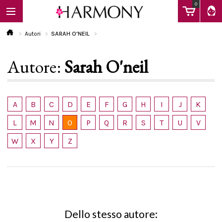
0
Autori
SARAH O'NEIL
Autore:
Sarah O'neil
EBOOK
LIBRI
A
B
C
D
E
F
G
H
I
J
K
L
M
N
O
P
Q
R
S
T
U
V
Calendario
W
X
Y
Z
FAQ
Dello stesso autore: