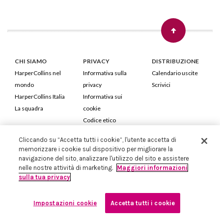
CHI SIAMO
PRIVACY
DISTRIBUZIONE
HarperCollins nel
Informativa sulla
Calendario uscite
mondo
privacy
Scrivici
HarperCollins Italia
Informativa sui
La squadra
cookie
Codice etico
Cliccando su “Accetta tutti i cookie”, l'utente accetta di
HarperCollins Italia S.p.A. Viale Monte Nero, 84 - 20135 Milano
memorizzare i cookie sul dispositivo per migliorare la
Cod. Fiscale e P.IVA 05946780151 - Capitale Sociale 258.250 €
navigazione del sito, analizzare l'utilizzo del sito e assistere
Iscritta in Milano al Registro delle imprese nr.198004 e REA nr.1051898
nelle nostre attività di marketing.
Maggiori informazioni
sulla tua privacy
Impostazioni cookie
Accetta tutti i cookie