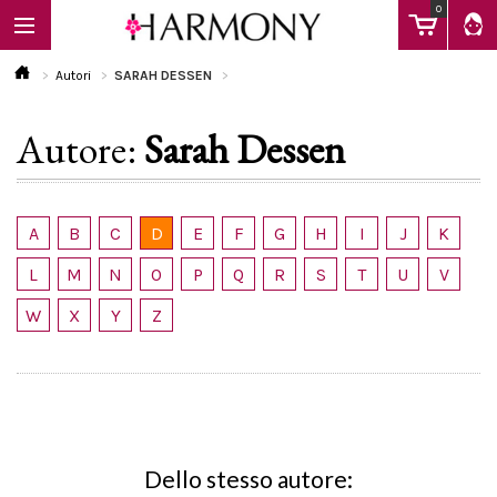
0
Autori
SARAH DESSEN
Autore:
Sarah Dessen
EBOOK
LIBRI
A
B
C
D
E
F
G
H
I
J
K
L
M
N
O
P
Q
R
S
T
U
V
Calendario
W
X
Y
Z
FAQ
Dello stesso autore: