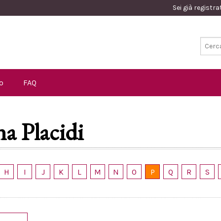
Sei già registr
o
FAQ
na Placidi
H
I
J
K
L
M
N
O
P
Q
R
S