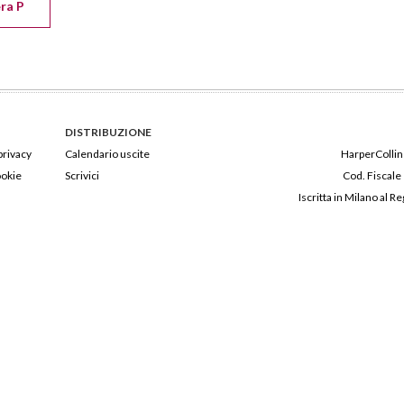
era P
DISTRIBUZIONE
privacy
Calendario uscite
HarperCollins
ookie
Scrivici
Cod. Fiscale
Iscritta in Milano al