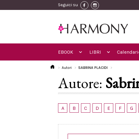
Seguici su
EBOOK
LIBRI
Calendari
Autori
SABRINA PLACIDI
Autore:
Sabri
A
B
C
D
E
F
G