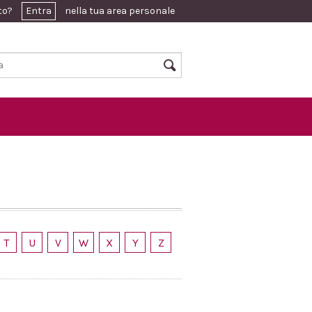
ato?
Entra
nella tua area personale
T
U
V
W
X
Y
Z