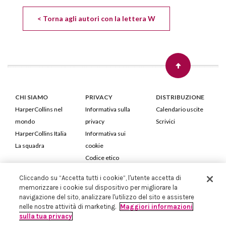
< Torna agli autori con la lettera W
CHI SIAMO
PRIVACY
DISTRIBUZIONE
HarperCollins nel
Informativa sulla
Calendario uscite
mondo
privacy
Scrivici
HarperCollins Italia
Informativa sui
La squadra
cookie
Codice etico
Cliccando su “Accetta tutti i cookie”, l'utente accetta di
HarperCollins Italia S.p.A. Viale Monte Nero, 84 - 20135 Milano
memorizzare i cookie sul dispositivo per migliorare la
Cod. Fiscale e P.IVA 05946780151 - Capitale Sociale 258.250 €
navigazione del sito, analizzare l'utilizzo del sito e assistere
Iscritta in Milano al Registro delle imprese nr.198004 e REA nr.1051898
nelle nostre attività di marketing.
Maggiori informazioni
sulla tua privacy