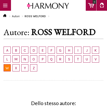
0
Autori
ROSS WELFORD
Autore:
ROSS WELFORD
EBOOK
LIBRI
A
B
C
D
E
F
G
H
I
J
K
L
M
N
O
P
Q
R
S
T
U
V
Calendario
W
X
Y
Z
FAQ
Dello stesso autore: