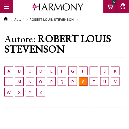
0
Autori
ROBERT LOUIS STEVENSON
Autore:
ROBERT LOUIS
EBOOK
STEVENSON
LIBRI
A
B
C
D
E
F
G
H
I
J
K
Calendario
L
M
N
O
P
Q
R
S
T
U
V
W
X
Y
Z
FAQ