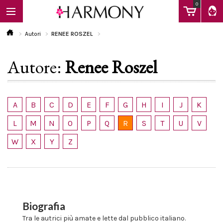
0
Autori
RENEE ROSZEL
Autore:
Renee Roszel
EBOOK
LIBRI
A
B
C
D
E
F
G
H
I
J
K
L
M
N
O
P
Q
R
S
T
U
V
Calendario
W
X
Y
Z
FAQ
Biografia
Tra le autrici più amate e lette dal pubblico italiano.