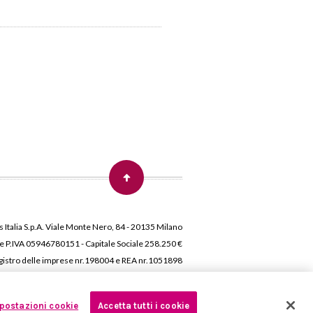
 Italia S.p.A. Viale Monte Nero, 84 - 20135 Milano
 e P.IVA 05946780151 - Capitale Sociale 258.250 €
 Registro delle imprese nr.198004 e REA nr.1051898
postazioni cookie
Accetta tutti i cookie