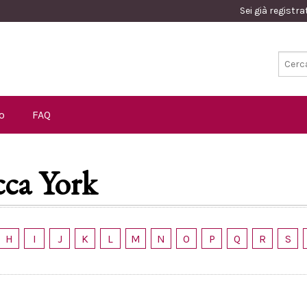
Sei già registr
o
FAQ
ca York
H
I
J
K
L
M
N
O
P
Q
R
S