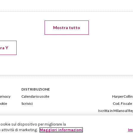
Mostra tutto
era Y
DISTRIBUZIONE
privacy
Calendario uscite
HarperCollins
ookie
Scrivici
Cod. Fiscale
Iscritta in Milano al
cookie sul dispositivo per migliorare la
e attività di marketing.
Maggiori informazioni
Im