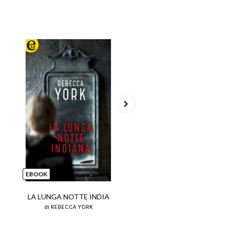
Next
EBOOK
EBOOK
LA LUNGA NOTTE INDIA
ECO DI PAROLE LONT
di REBECCA YORK
di REBECCA YORK