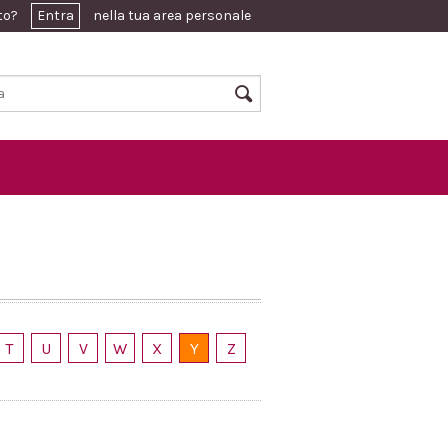
ato?
Entra
nella tua area personale
T
U
V
W
X
Y
Z