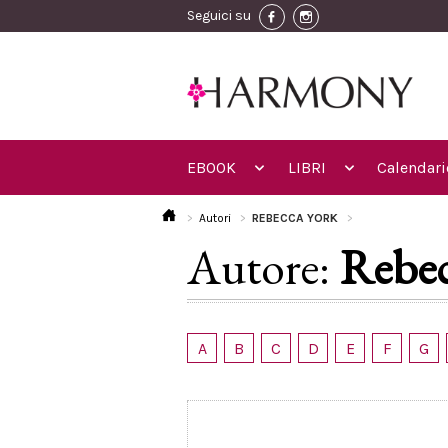
Seguici su
EBOOK
LIBRI
Calendari
Autori
REBECCA YORK
Autore:
Rebec
A
B
C
D
E
F
G