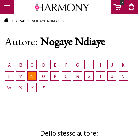
0
Autori
NOGAYE NDIAYE
Autore:
Nogaye Ndiaye
EBOOK
LIBRI
A
B
C
D
E
F
G
H
I
J
K
L
M
N
O
P
Q
R
S
T
U
V
Calendario
W
X
Y
Z
FAQ
Dello stesso autore: