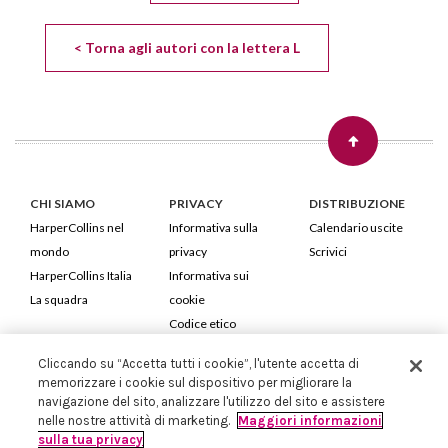
< Torna agli autori con la lettera L
CHI SIAMO
PRIVACY
DISTRIBUZIONE
HarperCollins nel
Informativa sulla
Calendario uscite
mondo
privacy
Scrivici
HarperCollins Italia
Informativa sui
La squadra
cookie
Codice etico
Cliccando su “Accetta tutti i cookie”, l'utente accetta di
HarperCollins Italia S.p.A. Viale Monte Nero, 84 - 20135 Milano
memorizzare i cookie sul dispositivo per migliorare la
Cod. Fiscale e P.IVA 05946780151 - Capitale Sociale 258.250 €
navigazione del sito, analizzare l'utilizzo del sito e assistere
Iscritta in Milano al Registro delle imprese nr.198004 e REA nr.1051898
nelle nostre attività di marketing.
Maggiori informazioni
sulla tua privacy