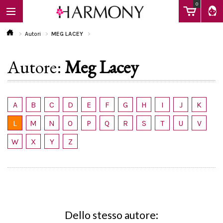
0
Autori
MEG LACEY
Autore:
Meg Lacey
EBOOK
LIBRI
A
B
C
D
E
F
G
H
I
J
K
L
M
N
O
P
Q
R
S
T
U
V
Calendario
W
X
Y
Z
FAQ
Dello stesso autore: