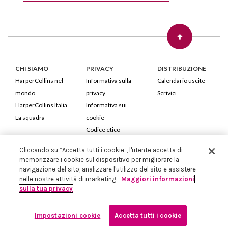
CHI SIAMO
PRIVACY
DISTRIBUZIONE
HarperCollins nel
Informativa sulla
Calendario uscite
mondo
privacy
Scrivici
HarperCollins Italia
Informativa sui
La squadra
cookie
Codice etico
Cliccando su “Accetta tutti i cookie”, l'utente accetta di
HarperCollins Italia S.p.A. Viale Monte Nero, 84 - 20135 Milano
memorizzare i cookie sul dispositivo per migliorare la
Cod. Fiscale e P.IVA 05946780151 - Capitale Sociale 258.250 €
navigazione del sito, analizzare l'utilizzo del sito e assistere
Iscritta in Milano al Registro delle imprese nr.198004 e REA nr.1051898
nelle nostre attività di marketing.
Maggiori informazioni
sulla tua privacy
Impostazioni cookie
Accetta tutti i cookie