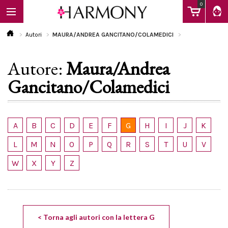
0
Autori
MAURA/ANDREA GANCITANO/COLAMEDICI
Autore:
Maura/Andrea
EBOOK
Gancitano/Colamedici
LIBRI
A
B
C
D
E
F
G
H
I
J
K
Calendario
L
M
N
O
P
Q
R
S
T
U
V
W
X
Y
Z
FAQ
< Torna agli autori con la lettera G