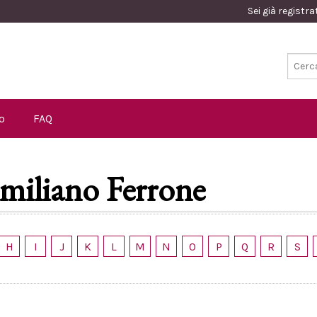
Sei già registr
o
FAQ
miliano Ferrone
H
I
J
K
L
M
N
O
P
Q
R
S