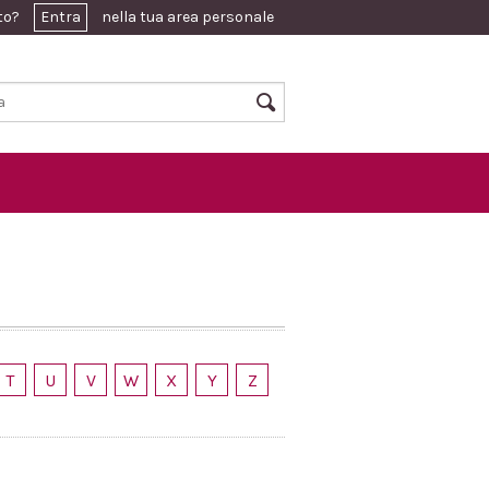
ato?
Entra
nella tua area personale
T
U
V
W
X
Y
Z