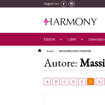
Seguici su
EBOOK
LIBRI
Calendari
Autori
MASSIMILIANO FERRONE
Autore:
Massi
A
B
C
D
E
F
G