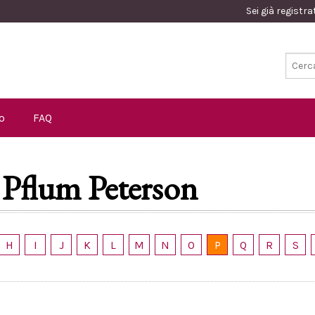
Sei già registr
o
FAQ
Pflum Peterson
H
I
J
K
L
M
N
O
P
Q
R
S