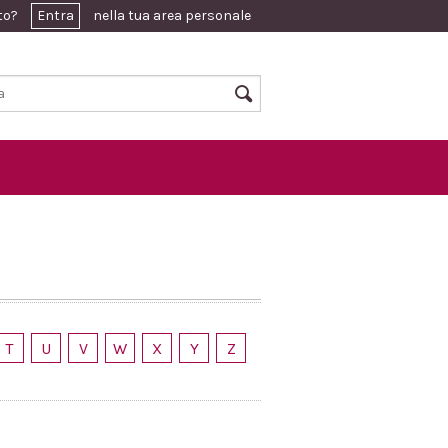
ato?
Entra
nella tua area personale
T
U
V
W
X
Y
Z