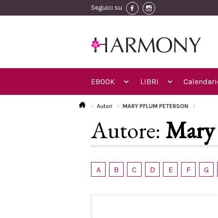
Seguici su
EBOOK
LIBRI
Calendari
Autori
MARY PFLUM PETERSON
Autore:
Mary 
A
B
C
D
E
F
G