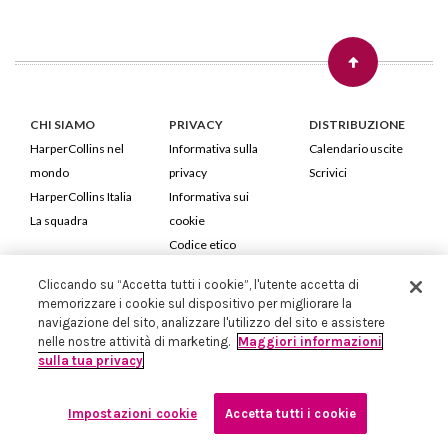
CHI SIAMO
PRIVACY
DISTRIBUZIONE
HarperCollins nel
Informativa sulla
Calendario uscite
mondo
privacy
Scrivici
HarperCollins Italia
Informativa sui
La squadra
cookie
Codice etico
Cliccando su “Accetta tutti i cookie”, l'utente accetta di
HarperCollins Italia S.p.A. Viale Monte Nero, 84 - 20135 Milano
memorizzare i cookie sul dispositivo per migliorare la
Cod. Fiscale e P.IVA 05946780151 - Capitale Sociale 258.250 €
navigazione del sito, analizzare l'utilizzo del sito e assistere
Iscritta in Milano al Registro delle imprese nr.198004 e REA nr.1051898
nelle nostre attività di marketing.
Maggiori informazioni
sulla tua privacy
Impostazioni cookie
Accetta tutti i cookie