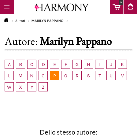
0
Autori
MARILYN PAPPANO
Autore:
Marilyn Pappano
EBOOK
LIBRI
A
B
C
D
E
F
G
H
I
J
K
L
M
N
O
P
Q
R
S
T
U
V
Calendario
W
X
Y
Z
FAQ
Dello stesso autore: