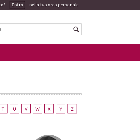
ato?
Entra
nella tua area personale
T
U
V
W
X
Y
Z