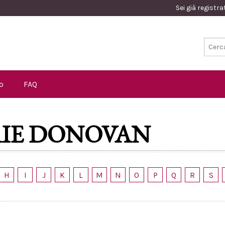
Sei già registr
o
FAQ
IE DONOVAN
H
I
J
K
L
M
N
O
P
Q
R
S