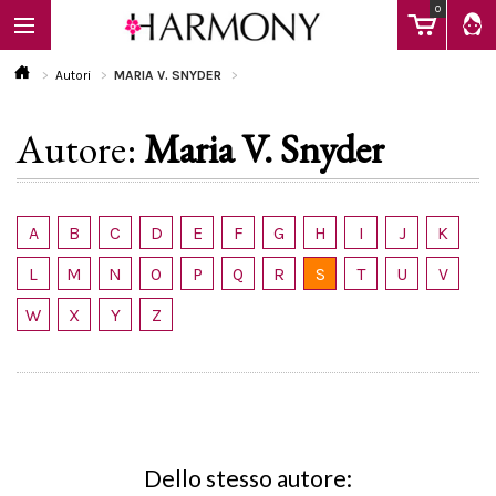
0
Autori
MARIA V. SNYDER
Autore:
Maria V. Snyder
EBOOK
LIBRI
A
B
C
D
E
F
G
H
I
J
K
L
M
N
O
P
Q
R
S
T
U
V
Calendario
W
X
Y
Z
FAQ
Dello stesso autore: