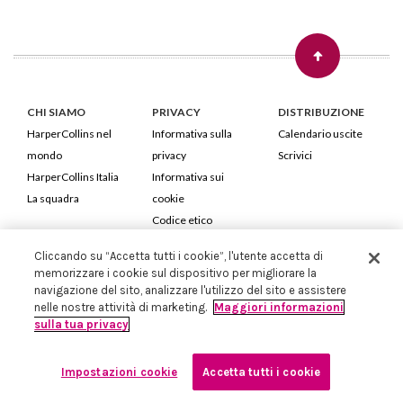
CHI SIAMO
PRIVACY
DISTRIBUZIONE
HarperCollins nel
Informativa sulla
Calendario uscite
mondo
privacy
Scrivici
HarperCollins Italia
Informativa sui
La squadra
cookie
Codice etico
Cliccando su “Accetta tutti i cookie”, l'utente accetta di
HarperCollins Italia S.p.A. Viale Monte Nero, 84 - 20135 Milano
memorizzare i cookie sul dispositivo per migliorare la
Cod. Fiscale e P.IVA 05946780151 - Capitale Sociale 258.250 €
navigazione del sito, analizzare l'utilizzo del sito e assistere
Iscritta in Milano al Registro delle imprese nr.198004 e REA nr.1051898
nelle nostre attività di marketing.
Maggiori informazioni
sulla tua privacy
Impostazioni cookie
Accetta tutti i cookie