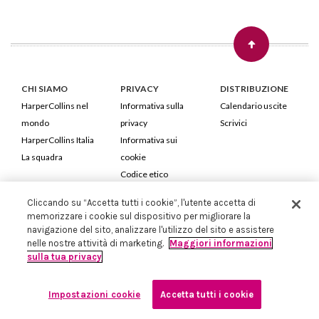
CHI SIAMO
PRIVACY
DISTRIBUZIONE
HarperCollins nel
Informativa sulla
Calendario uscite
mondo
privacy
Scrivici
HarperCollins Italia
Informativa sui
La squadra
cookie
Codice etico
Cliccando su “Accetta tutti i cookie”, l'utente accetta di
HarperCollins Italia S.p.A. Viale Monte Nero, 84 - 20135 Milano
memorizzare i cookie sul dispositivo per migliorare la
Cod. Fiscale e P.IVA 05946780151 - Capitale Sociale 258.250 €
navigazione del sito, analizzare l'utilizzo del sito e assistere
Iscritta in Milano al Registro delle imprese nr.198004 e REA nr.1051898
nelle nostre attività di marketing.
Maggiori informazioni
sulla tua privacy
Impostazioni cookie
Accetta tutti i cookie