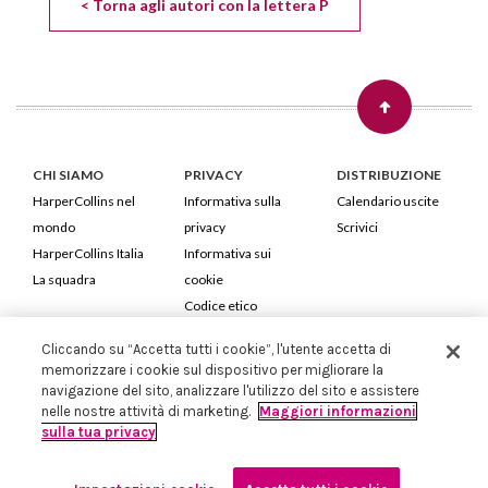
< Torna agli autori con la lettera P
CHI SIAMO
PRIVACY
DISTRIBUZIONE
HarperCollins nel
Informativa sulla
Calendario uscite
mondo
privacy
Scrivici
HarperCollins Italia
Informativa sui
La squadra
cookie
Codice etico
Cliccando su “Accetta tutti i cookie”, l'utente accetta di
HarperCollins Italia S.p.A. Viale Monte Nero, 84 - 20135 Milano
memorizzare i cookie sul dispositivo per migliorare la
Cod. Fiscale e P.IVA 05946780151 - Capitale Sociale 258.250 €
navigazione del sito, analizzare l'utilizzo del sito e assistere
Iscritta in Milano al Registro delle imprese nr.198004 e REA nr.1051898
nelle nostre attività di marketing.
Maggiori informazioni
sulla tua privacy