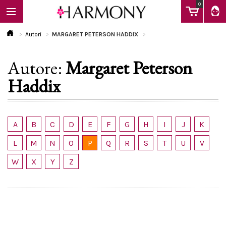
0
Autori
MARGARET PETERSON HADDIX
Autore:
Margaret Peterson
EBOOK
Haddix
LIBRI
A
B
C
D
E
F
G
H
I
J
K
Calendario
L
M
N
O
P
Q
R
S
T
U
V
W
X
Y
Z
FAQ