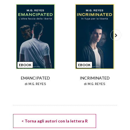
Next
EBOOK
EBOOK
EMANCIPATED
INCRIMINATED
di M.G. REYES
di M.G. REYES
< Torna agli autori con la lettera R