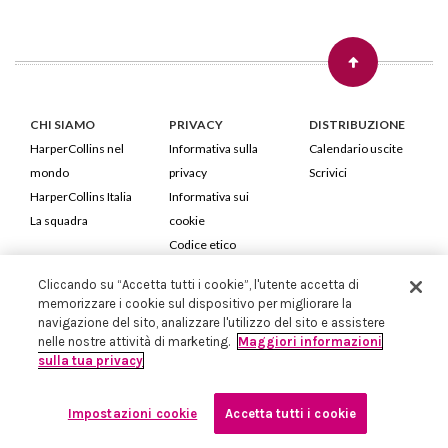
CHI SIAMO
PRIVACY
DISTRIBUZIONE
HarperCollins nel
Informativa sulla
Calendario uscite
mondo
privacy
Scrivici
HarperCollins Italia
Informativa sui
La squadra
cookie
Codice etico
Cliccando su “Accetta tutti i cookie”, l'utente accetta di
HarperCollins Italia S.p.A. Viale Monte Nero, 84 - 20135 Milano
memorizzare i cookie sul dispositivo per migliorare la
Cod. Fiscale e P.IVA 05946780151 - Capitale Sociale 258.250 €
navigazione del sito, analizzare l'utilizzo del sito e assistere
Iscritta in Milano al Registro delle imprese nr.198004 e REA nr.1051898
nelle nostre attività di marketing.
Maggiori informazioni
sulla tua privacy
Impostazioni cookie
Accetta tutti i cookie