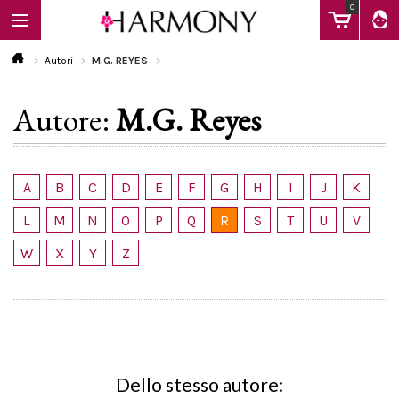
0
Autori
M.G. REYES
Autore:
M.G. Reyes
EBOOK
LIBRI
A
B
C
D
E
F
G
H
I
J
K
L
M
N
O
P
Q
R
S
T
U
V
Calendario
W
X
Y
Z
FAQ
Dello stesso autore: