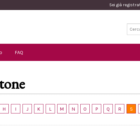
Sei già registr
o
FAQ
tone
H
I
J
K
L
M
N
O
P
Q
R
S