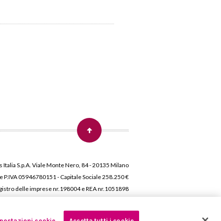
 Italia S.p.A. Viale Monte Nero, 84 - 20135 Milano
 e P.IVA 05946780151 - Capitale Sociale 258.250 €
 Registro delle imprese nr.198004 e REA nr.1051898
postazioni cookie
Accetta tutti i cookie