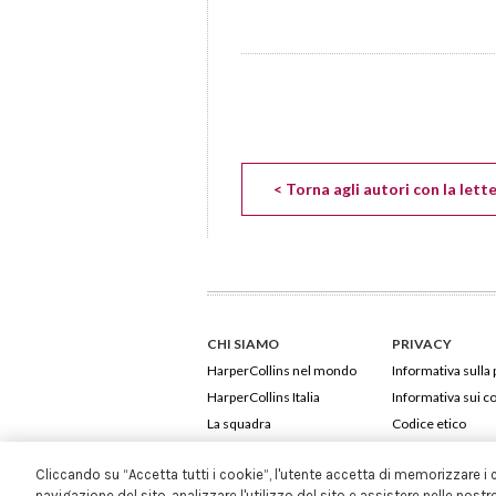
< Torna agli autori con la lett
CHI SIAMO
PRIVACY
HarperCollins nel mondo
Informativa sulla 
HarperCollins Italia
Informativa sui c
La squadra
Codice etico
Cliccando su “Accetta tutti i cookie”, l'utente accetta di memorizzare i 
navigazione del sito, analizzare l'utilizzo del sito e assistere nelle nostr