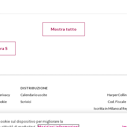
Mostra tutto
era S
DISTRIBUZIONE
privacy
Calendario uscite
HarperCollins
ookie
Scrivici
Cod. Fiscale
Iscritta in Milano al
cookie sul dispositivo per migliorare la
e attività di marketing.
Maggiori informazioni
Im