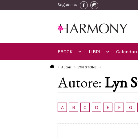
Seguici su
EBOOK
LIBRI
Calendari
Autori
LYN STONE
Autore:
Lyn S
A
B
C
D
E
F
G