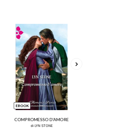
Next
EBOOK
EBOOK
COMPROMESSO D'AMORE
VITA D'ARTISTA
di LYN STONE
di LYN STONE