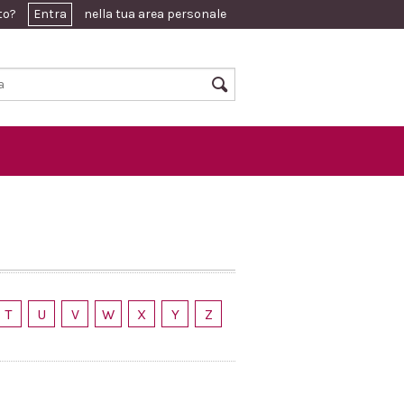
ato?
Entra
nella tua area personale
T
U
V
W
X
Y
Z