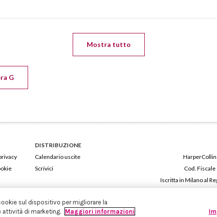
Mostra tutto
era G
DISTRIBUZIONE
privacy
Calendario uscite
HarperCollins
ookie
Scrivici
Cod. Fiscale
Iscritta in Milano al
cookie sul dispositivo per migliorare la
e attività di marketing.
Maggiori informazioni
Im