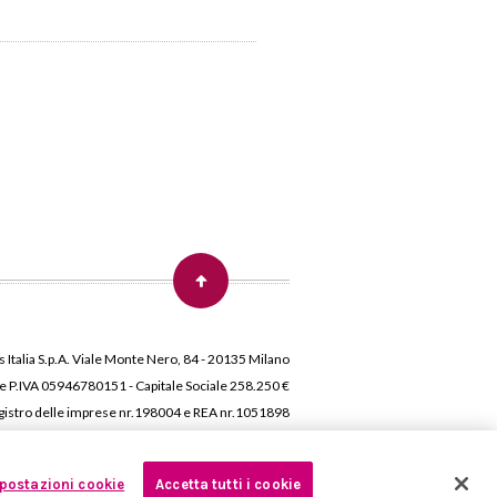
 Italia S.p.A. Viale Monte Nero, 84 - 20135 Milano
 e P.IVA 05946780151 - Capitale Sociale 258.250 €
 Registro delle imprese nr.198004 e REA nr.1051898
postazioni cookie
Accetta tutti i cookie