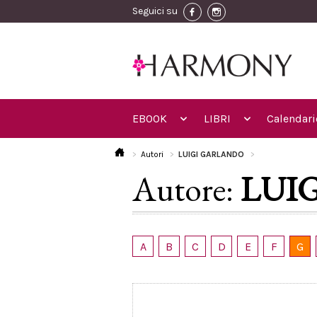
Seguici su
EBOOK
LIBRI
Calendari
Autori
LUIGI GARLANDO
Autore:
LUI
A
B
C
D
E
F
G