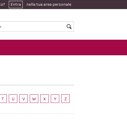
ato?
Entra
nella tua area personale
T
U
V
W
X
Y
Z