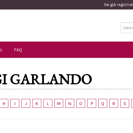
Sei già registr
o
FAQ
GI GARLANDO
H
I
J
K
L
M
N
O
P
Q
R
S